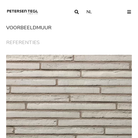
NL
COUNTRY
ME
VOORBEELDMUUR
REFERENTIES