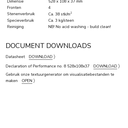
Dimensie
528 x 108 x 37 mm
Fronten
4
Stenenverbruik
2
Ca. 38 stk/m
Specieverbruik
Ca. 3 kg/steen
Reiniging
NB! No acid washing - build clean!
DOCUMENT DOWNLOADS
〉
Datasheet
DOWNLOAD
〉
Declaration of Performance no. 8 528x108x37
DOWNLOAD
Gebruik onze textuurgenerator om visualisatiebestanden te
〉
maken
OPEN