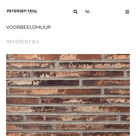
NL
COUNTRY
ME
VOORBEELDMUUR
REFERENTIES