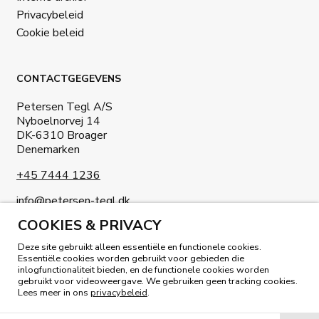
Privacybeleid
Cookie beleid
CONTACTGEGEVENS
Petersen Tegl A/S
Nyboelnorvej 14
DK-6310 Broager
Denemarken
+45 7444 1236
info@petersen-tegl.dk
COOKIES & PRIVACY
Deze site gebruikt alleen essentiële en functionele cookies.
Essentiële cookies worden gebruikt voor gebieden die
inlogfunctionaliteit bieden, en de functionele cookies worden
gebruikt voor videoweergave. We gebruiken geen tracking cookies.
LEES ONS MAGAZINE
Lees meer in ons
privacybeleid
.