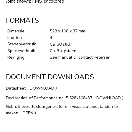
Joint shown: FM5, uncolored
FORMATS
Dimensie
528 x 108 x 37 mm
Fronten
4
Stenenverbruik
2
Ca. 38 stk/m
Specieverbruik
Ca. 3 kg/steen
Reiniging
See manual or contact Petersen
DOCUMENT DOWNLOADS
〉
Datasheet
DOWNLOAD
〉
Declaration of Performance no. 5 528x108x37
DOWNLOAD
Gebruik onze textuurgenerator om visualisatiebestanden te
〉
maken
OPEN