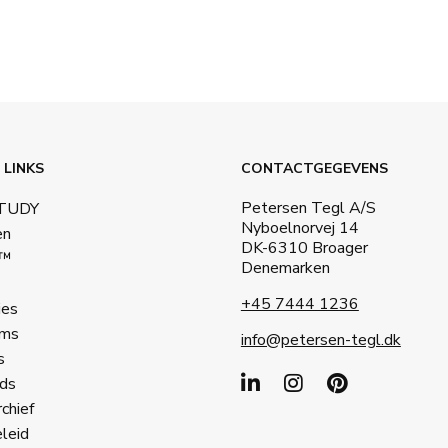
 LINKS
CONTACTGEGEVENS
Petersen Tegl A/S
STUDY
Nyboelnorvej 14
en
DK-6310 Broager
a™
Denemarken
+45 7444 1236
ies
ms
info@petersen-tegl.dk
s
ds
rchief
leid