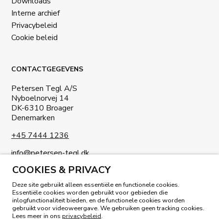
Downloads
Interne archief
Privacybeleid
Cookie beleid
CONTACTGEGEVENS
Petersen Tegl A/S
Nyboelnorvej 14
DK-6310 Broager
Denemarken
+45 7444 1236
info@petersen-tegl.dk
COOKIES & PRIVACY
Deze site gebruikt alleen essentiële en functionele cookies.
Essentiële cookies worden gebruikt voor gebieden die
inlogfunctionaliteit bieden, en de functionele cookies worden
gebruikt voor videoweergave. We gebruiken geen tracking cookies.
LEES ONS MAGAZINE
Lees meer in ons
privacybeleid
.