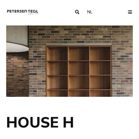
NL
COUNTRY
ME
HOUSE H